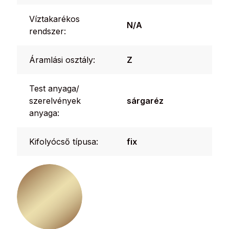
Víztakarékos
N/A
rendszer:
Áramlási osztály:
Z
Test anyaga/
szerelvények
sárgaréz
anyaga:
Kifolyócső típusa:
fix