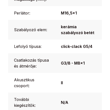
Perlátor:
M16,5x1
kerámia
Szabályozó elem:
szabályozó betét
Lefolyó típusa:
click-clack G5/4
Csatlakozás típusa
G3/8 - M8x1
és átmérője:
Akusztikus
II
csoport:
További
N/A
kiegészítők: