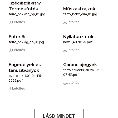
szálcsiszolt arany
Termékfotók
Műszaki rajzok
ferro_bck2bg_pp_01.jpg
ferro_bck2_dim_01.jpg
Letöltés
Letöltés
Enteriőr
Nyilatkozatok
ferro_bck2lg_pp_01.jpg
kdwu_4370125.pdf
Letöltés
Letöltés
Engedélyek és
Garanciajegyek
tanúsítványok
ferro_faucets_all_26-05-19-
07-51.pdf
pzh_b-bk-60110-1115-
2025.pdf
Letöltés
Letöltés
LÁSD MINDET