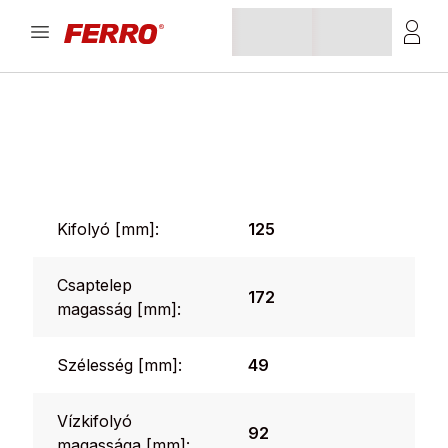
Kifolyó [mm]:
125
Csaptelep
172
magasság [mm]:
Szélesség [mm]:
49
Vízkifolyó
92
magassága [mm]: