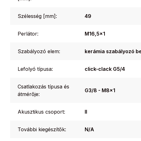
Szélesség [mm]:
49
Perlátor:
M16,5x1
Szabályozó elem:
kerámia szabályozó be
Lefolyó típusa:
click-clack G5/4
Csatlakozás típusa és
G3/8 - M8x1
átmérője:
Akusztikus csoport:
II
További kiegészítők:
N/A