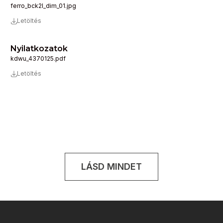
ferro_bck2l_dim_01.jpg
Letöltés
Nyilatkozatok
kdwu_4370125.pdf
Letöltés
LÁSD MINDET