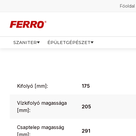
Főoldal
SZANITER
ÉPÜLETGÉPÉSZET
Kifolyó [mm]:
175
Vízkifolyó magassága
205
[mm]:
Csaptelep magasság
291
[mm]: