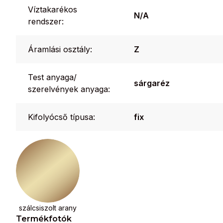
Víztakarékos
N/A
rendszer:
Áramlási osztály:
Z
Test anyaga/
sárgaréz
szerelvények anyaga:
Kifolyócső típusa:
fix
szálcsiszolt arany
Termékfotók