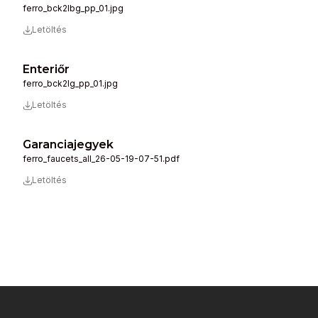
ferro_bck2lbg_pp_01.jpg
Letöltés
Enteriőr
ferro_bck2lg_pp_01.jpg
Letöltés
Garanciajegyek
ferro_faucets_all_26-05-19-07-51.pdf
Letöltés