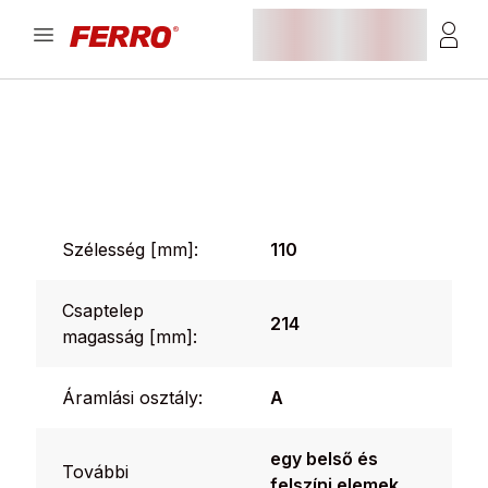
Szélesség [mm]:
110
Csaptelep
214
magasság [mm]:
Áramlási osztály:
A
egy belső és
További
felszíni elemek