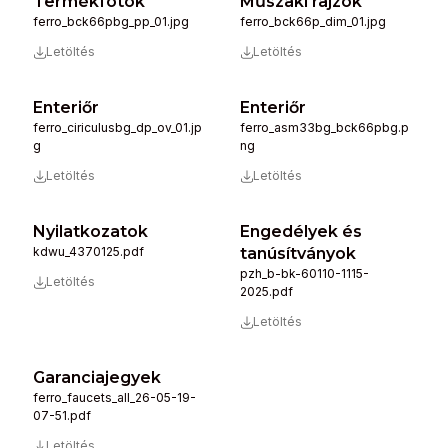
Termékfotók
Műszaki rajzok
ferro_bck66pbg_pp_01.jpg
ferro_bck66p_dim_01.jpg
Letöltés
Letöltés
Enteriőr
Enteriőr
ferro_ciriculusbg_dp_ov_01.jp
ferro_asm33bg_bck66pbg.p
g
ng
Letöltés
Letöltés
Nyilatkozatok
Engedélyek és
kdwu_4370125.pdf
tanúsítványok
pzh_b-bk-60110-1115-
Letöltés
2025.pdf
Letöltés
Garanciajegyek
ferro_faucets_all_26-05-19-
07-51.pdf
Letöltés