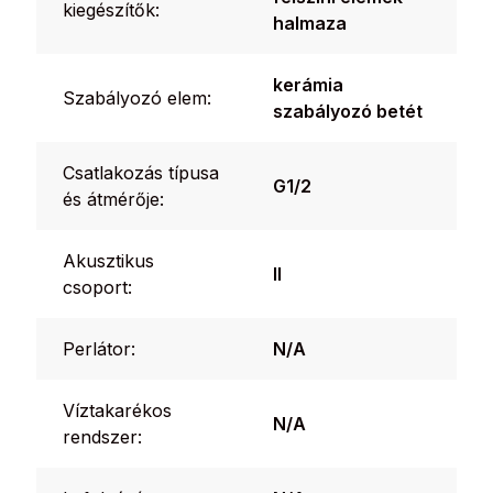
kiegészítők:
halmaza
kerámia
Szabályozó elem:
szabályozó betét
Csatlakozás típusa
G1/2
és átmérője:
Akusztikus
II
csoport:
Perlátor:
N/A
Víztakarékos
N/A
rendszer: