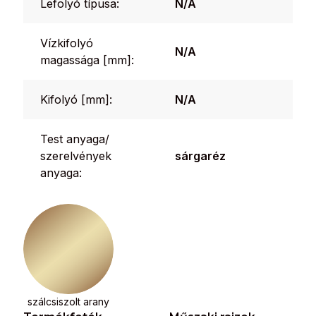
Lefolyó típusa:
N/A
Vízkifolyó
N/A
magassága [mm]:
Kifolyó [mm]:
N/A
Test anyaga/
szerelvények
sárgaréz
anyaga:
szálcsiszolt arany