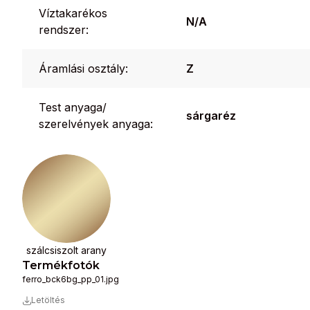
Víztakarékos
N/A
rendszer:
Áramlási osztály:
Z
Test anyaga/
sárgaréz
szerelvények anyaga:
szálcsiszolt arany
Termékfotók
ferro_bck6bg_pp_01.jpg
Letöltés