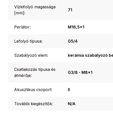
Vízkifolyó magassága
71
[mm]:
Perlátor:
M16,5x1
Lefolyó típusa:
G5/4
Szabályozó elem:
kerámia szabályozó be
Csatlakozás típusa és
G3/8 - M8x1
átmérője:
Akusztikus csoport:
II
További kiegészítők:
N/A