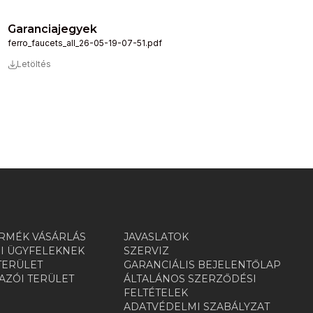
Garanciajegyek
ferro_faucets_all_26-05-19-07-51.pdf
Letöltés
RMÉK VÁSÁRLÁS
JAVASLATOK
I ÜGYFELEKNEK
SZERVIZ
TERÜLET
GARANCIÁLIS BEJELENTŐLAP
ZÓI TERÜLET
ÁLTALÁNOS SZERZŐDÉSI
R
FELTÉTELEK
ADATVÉDELMI SZABÁLYZAT