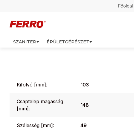
Főoldal
SZANITER
ÉPÜLETGÉPÉSZET
Kifolyó [mm]:
103
Csaptelep magasság
148
[mm]:
Szélesség [mm]:
49