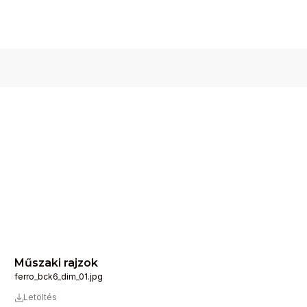
Műszaki rajzok
ferro_bck6_dim_01.jpg
Letöltés