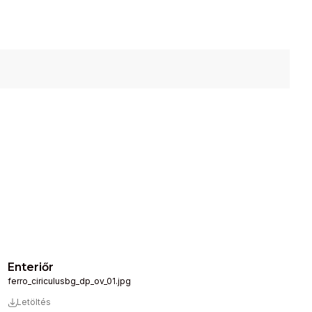
Enteriőr
ferro_ciriculusbg_dp_ov_01.jpg
Letöltés