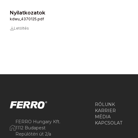
Nyilatkozatok
kdwu_4370125.pdf
Letöltés
RÓLUNK
KARRIER
MÉDIA
FERRO Hungary Kft.
KAPCSOLAT
1112 Budapest
Repülőtéri út 2/a