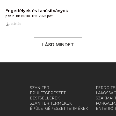
Engedélyek és tanúsítványok
pzh_b-bk-60110-1115-2025.pdf
Letöltés
LÁSD MINDET
SZANITER
FERRO TE
ÉPÜLETGÉPÉSZET
LAKOSSÁG
BESTSELLEREK
SZAKMAI 
SZANITER TERMÉKEK
FORGALMA
ÉPÜLETGÉPÉSZET TERMÉKEK
ENTERIŐ