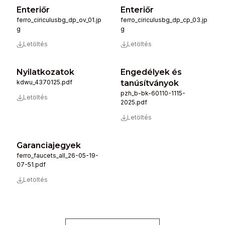
Enteriőr
Enteriőr
ferro_ciriculusbg_dp_ov_01.jp
ferro_ciriculusbg_dp_cp_03.jp
g
g
Letöltés
Letöltés
Nyilatkozatok
Engedélyek és
kdwu_4370125.pdf
tanúsítványok
pzh_b-bk-60110-1115-
Letöltés
2025.pdf
Letöltés
Garanciajegyek
ferro_faucets_all_26-05-19-
07-51.pdf
Letöltés