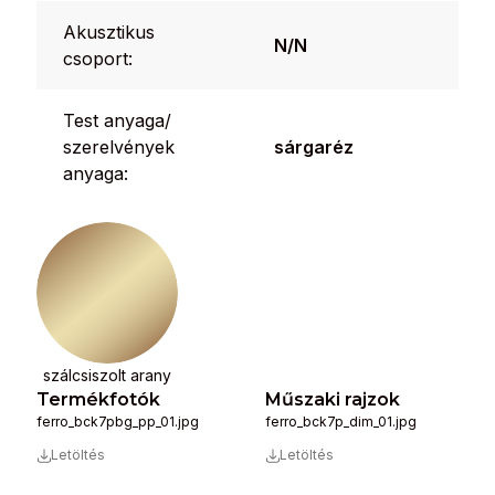
Akusztikus
N/N
csoport:
Test anyaga/
szerelvények
sárgaréz
anyaga:
szálcsiszolt arany
Termékfotók
Műszaki rajzok
ferro_bck7pbg_pp_01.jpg
ferro_bck7p_dim_01.jpg
Letöltés
Letöltés