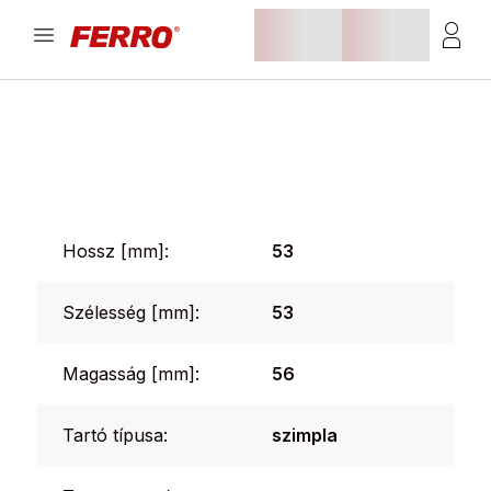
Hossz [mm]:
53
Szélesség [mm]:
53
Magasság [mm]:
56
Tartó típusa:
szimpla