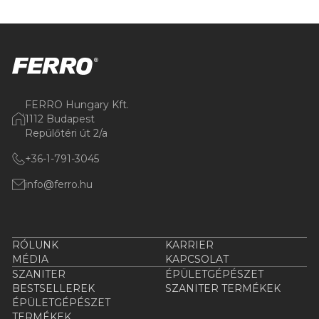
FERRO Hungary Kft.
1112 Budapest
Repülőtéri út 2/a
+36-1-791-3045
info@ferro.hu
RÓLUNK
KARRIER
MÉDIA
KAPCSOLAT
SZANITER
ÉPÜLETGÉPÉSZET
BESTSELLEREK
SZANITER TERMÉKEK
ÉPÜLETGÉPÉSZET
TERMÉKEK