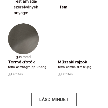
Test anyaga/
szerelvények
fém
anyaga:
gun metal
Termékfotók
Műszaki rajzok
ferro_asm05gm_pp_02.png
ferro_asm05_dim_01.jpg
Letöltés
Letöltés
LÁSD MINDET