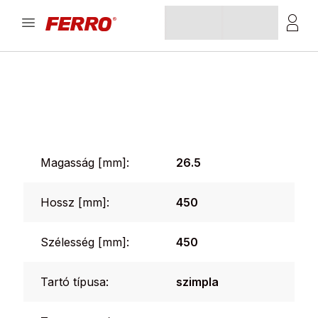
Magasság [mm]:
26.5
Hossz [mm]:
450
Szélesség [mm]:
450
Tartó típusa:
szimpla