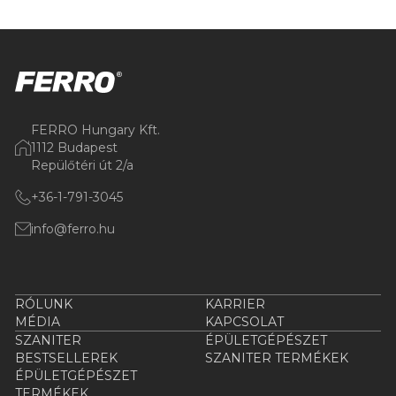
FERRO Hungary Kft.
1112 Budapest
Repülőtéri út 2/a
+36-1-791-3045
info@ferro.hu
RÓLUNK
KARRIER
MÉDIA
KAPCSOLAT
SZANITER
ÉPÜLETGÉPÉSZET
BESTSELLEREK
SZANITER TERMÉKEK
ÉPÜLETGÉPÉSZET
TERMÉKEK