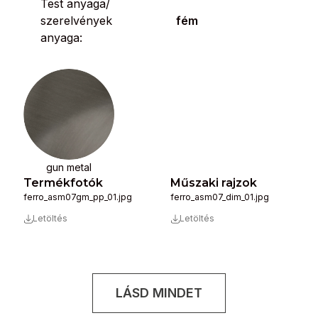
Test anyaga/
szerelvények
fém
anyaga:
gun metal
Termékfotók
Műszaki rajzok
ferro_asm07gm_pp_01.jpg
ferro_asm07_dim_01.jpg
Letöltés
Letöltés
LÁSD MINDET