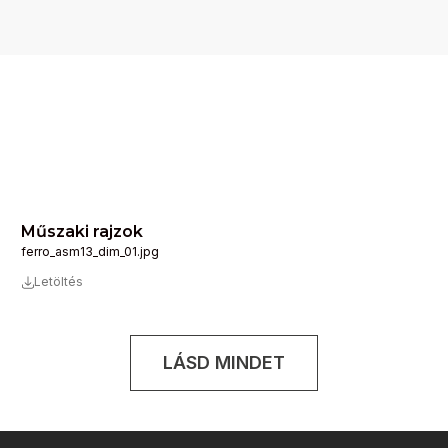
Műszaki rajzok
ferro_asm13_dim_01.jpg
Letöltés
LÁSD MINDET