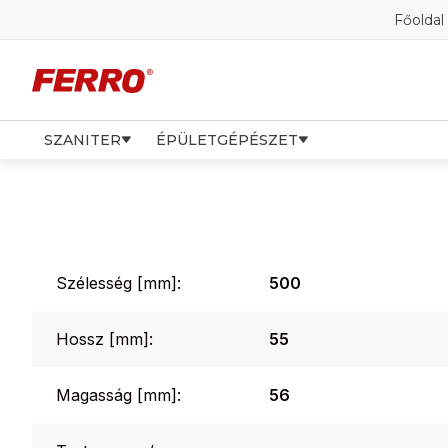
Főoldal
SZANITER
ÉPÜLETGÉPÉSZET
Szélesség [mm]:
500
Hossz [mm]:
55
Magasság [mm]:
56