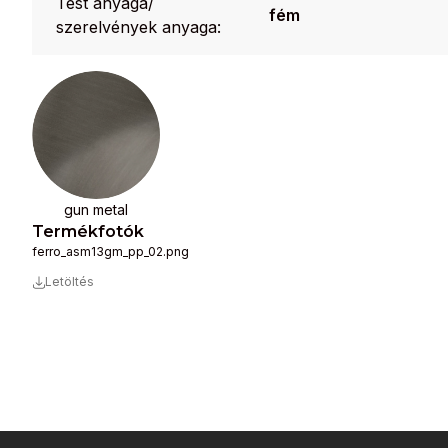
Test anyaga/
fém
szerelvények anyaga:
gun metal
Termékfotók
ferro_asm13gm_pp_02.png
Letöltés