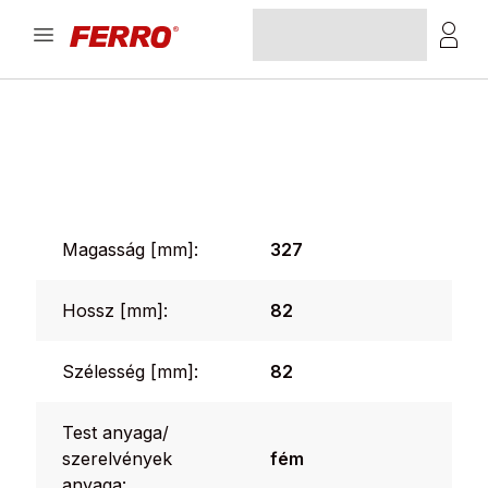
Magasság [mm]:
327
Hossz [mm]:
82
Szélesség [mm]:
82
Test anyaga/
szerelvények
fém
anyaga: