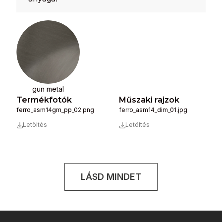
gun metal
Termékfotók
Műszaki rajzok
ferro_asm14gm_pp_02.png
ferro_asm14_dim_01.jpg
Letöltés
Letöltés
LÁSD MINDET