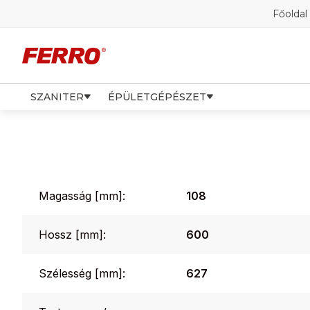
Főoldal
SZANITER
ÉPÜLETGÉPÉSZET
Magasság [mm]:
108
Hossz [mm]:
600
Szélesség [mm]:
627