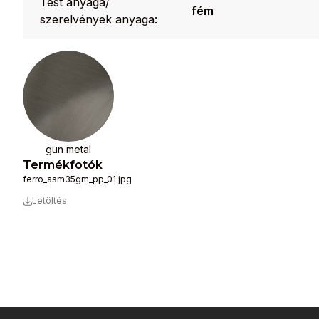
Test anyaga/
fém
szerelvények anyaga:
gun metal
Termékfotók
ferro_asm35gm_pp_01.jpg
Letöltés