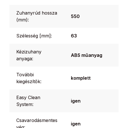
Zuhanyrúd hossza
550
(mm):
Szélesség [mm]:
63
Kézizuhany
ABS műanyag
anyaga:
További
komplett
kiegészítők:
Easy Clean
igen
System:
Csavarodásmentes
igen
vég: