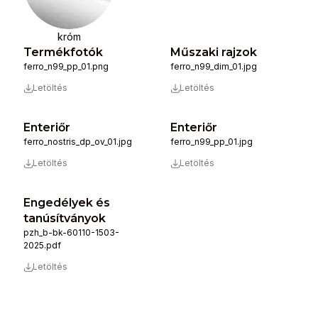
króm
Termékfotók
Műszaki rajzok
ferro_n99_pp_01.png
ferro_n99_dim_01.jpg
Letöltés
Letöltés
Enteriőr
Enteriőr
ferro_nostris_dp_ov_01.jpg
ferro_n99_pp_01.jpg
Letöltés
Letöltés
Engedélyek és
tanúsítványok
pzh_b-bk-60110-1503-
2025.pdf
Letöltés