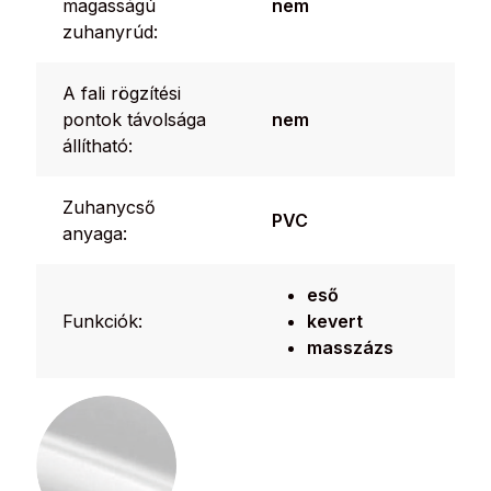
magasságú
nem
zuhanyrúd:
A fali rögzítési
pontok távolsága
nem
állítható:
Zuhanycső
PVC
anyaga:
eső
Funkciók:
kevert
masszázs