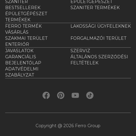
SZANITER
ÉPÜLETGÉPÉSZET
BESTSELLEREK
SZANITER TERMÉKEK
ÉPÜLETGÉPÉSZET
TERMÉKEK
FERRO TERMÉK
LAKOSSÁGI ÜGYFELEKNEK
VÁSÁRLÁS
SZAKMAI TERÜLET
FORGALMAZÓI TERÜLET
ENTERIŐR
JAVASLATOK
SZERVIZ
GARANCIÁLIS
ÁLTALÁNOS SZERZŐDÉSI
BEJELENTŐLAP
FELTÉTELEK
ADATVÉDELMI
SZABÁLYZAT
Copyright @ 2026 Ferro Group