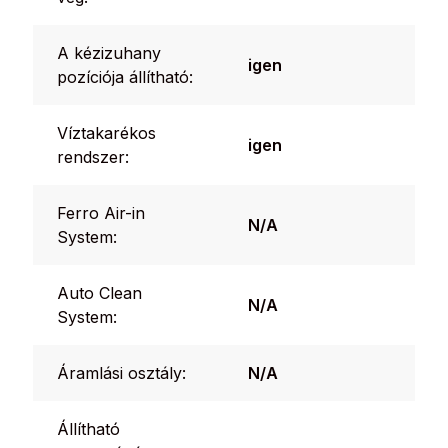
A kézizuhany
igen
pozíciója állítható:
Víztakarékos
igen
rendszer:
Ferro Air-in
N/A
System:
Auto Clean
N/A
System:
Áramlási osztály:
N/A
Állítható