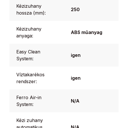
Kézizuhany
250
hossza (mm):
Kézizuhany
ABS műanyag
anyaga:
Easy Clean
igen
System:
Víztakarékos
igen
rendszer:
Ferro Air-in
N/A
System:
Kézi zuhany
automatikus
N/A