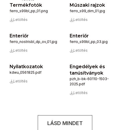
Termékfotók
Műszaki rajzok
ferro_s99bl_pp_01.png
ferro_s99_dim_01.jpg
Letöltés
Letöltés
Enteriőr
Enteriőr
ferro_nostrisbl_dp_ov_01.jpg
ferro_s99bl_pp_03.jpg
Letöltés
Letöltés
Nyilatkozatok
Engedélyek és
kdwu_0561825.pdf
tanúsítványok
pzh_b-bk-60110-1503-
Letöltés
2025.pdf
Letöltés
LÁSD MINDET