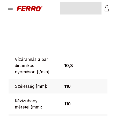
Vízáramlás 3 bar
dinamikus
10,8
nyomáson [l/min]:
Szélesség [mm]:
110
Kézizuhany
110
méretei (mm):