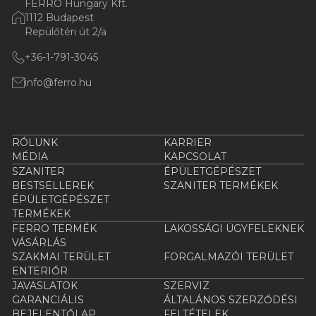
FERRO Hungary Kft.
1112 Budapest
Repülőtéri út 2/a
+36-1-791-3045
info@ferro.hu
RÓLUNK
KARRIER
MÉDIA
KAPCSOLAT
SZANITER
ÉPÜLETGÉPÉSZET
BESTSELLEREK
SZANITER TERMÉKEK
ÉPÜLETGÉPÉSZET
TERMÉKEK
FERRO TERMÉK
LAKOSSÁGI ÜGYFELEKNEK
VÁSÁRLÁS
SZAKMAI TERÜLET
FORGALMAZÓI TERÜLET
ENTERIŐR
JAVASLATOK
SZERVIZ
GARANCIÁLIS
ÁLTALÁNOS SZERZŐDÉSI
BEJELENTŐLAP
FELTÉTELEK