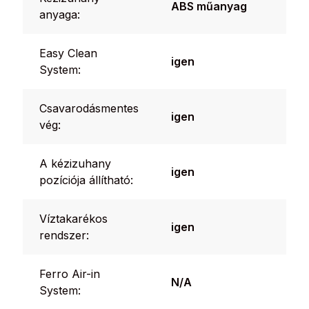
ABS műanyag
anyaga:
Easy Clean
igen
System:
Csavarodásmentes
igen
vég:
A kézizuhany
igen
pozíciója állítható:
Víztakarékos
igen
rendszer:
Ferro Air-in
N/A
System: