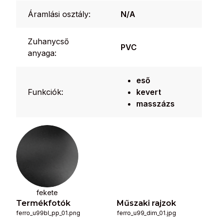
Áramlási osztály:
N/A
Zuhanycső
PVC
anyaga:
eső
Funkciók:
kevert
masszázs
fekete
Termékfotók
Műszaki rajzok
ferro_u99bl_pp_01.png
ferro_u99_dim_01.jpg