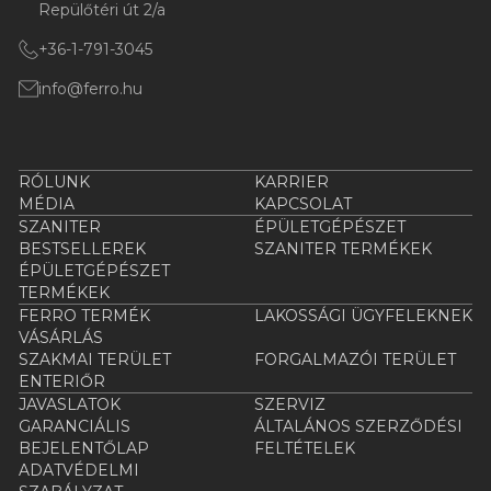
Repülőtéri út 2/a
+36-1-791-3045
info@ferro.hu
RÓLUNK
KARRIER
MÉDIA
KAPCSOLAT
SZANITER
ÉPÜLETGÉPÉSZET
BESTSELLEREK
SZANITER TERMÉKEK
ÉPÜLETGÉPÉSZET
TERMÉKEK
FERRO TERMÉK
LAKOSSÁGI ÜGYFELEKNEK
VÁSÁRLÁS
SZAKMAI TERÜLET
FORGALMAZÓI TERÜLET
ENTERIŐR
JAVASLATOK
SZERVIZ
GARANCIÁLIS
ÁLTALÁNOS SZERZŐDÉSI
BEJELENTŐLAP
FELTÉTELEK
ADATVÉDELMI