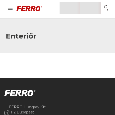
Enteriőr
FERRO Hungary Kft.
1112 Budapest