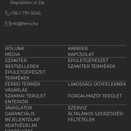
Repülőtéri út 2/a
+36-1-791-3045
info@ferro.hu
RÓLUNK
KARRIER
MÉDIA
KAPCSOLAT
SZANITER
ÉPÜLETGÉPÉSZET
BESTSELLEREK
SZANITER TERMÉKEK
ÉPÜLETGÉPÉSZET
TERMÉKEK
FERRO TERMÉK
LAKOSSÁGI ÜGYFELEKNEK
VÁSÁRLÁS
SZAKMAI TERÜLET
FORGALMAZÓI TERÜLET
ENTERIŐR
JAVASLATOK
SZERVIZ
GARANCIÁLIS
ÁLTALÁNOS SZERZŐDÉSI
BEJELENTŐLAP
FELTÉTELEK
ADATVÉDELMI