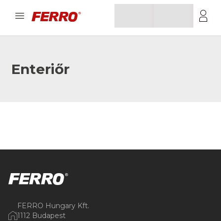
Enteriőr
FERRO Hungary Kft.
1112 Budapest