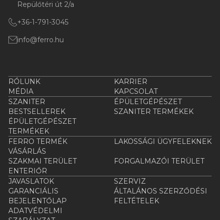
Repülőtéri út 2/a
+36-1-791-3045
info@ferro.hu
RÓLUNK
KARRIER
MÉDIA
KAPCSOLAT
SZANITER
ÉPÜLETGÉPÉSZET
BESTSELLEREK
SZANITER TERMÉKEK
ÉPÜLETGÉPÉSZET
TERMÉKEK
FERRO TERMÉK
LAKOSSÁGI ÜGYFELEKNEK
VÁSÁRLÁS
SZAKMAI TERÜLET
FORGALMAZÓI TERÜLET
ENTERIŐR
JAVASLATOK
SZERVIZ
GARANCIÁLIS
ÁLTALÁNOS SZERZŐDÉSI
BEJELENTŐLAP
FELTÉTELEK
ADATVÉDELMI