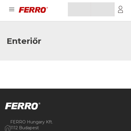
Enteriőr
FERRO Hungary Kft.
1112 Budapest