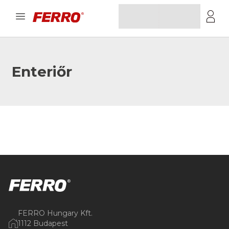
Enteriőr
FERRO Hungary Kft.
1112 Budapest