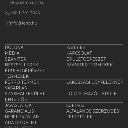
Repülőtéri út 2/a
+36-1-791-3045
info@ferro.hu
RÓLUNK
KARRIER
MÉDIA
KAPCSOLAT
SZANITER
ÉPÜLETGÉPÉSZET
BESTSELLEREK
SZANITER TERMÉKEK
ÉPÜLETGÉPÉSZET
TERMÉKEK
FERRO TERMÉK
LAKOSSÁGI ÜGYFELEKNEK
VÁSÁRLÁS
SZAKMAI TERÜLET
FORGALMAZÓI TERÜLET
ENTERIŐR
JAVASLATOK
SZERVIZ
GARANCIÁLIS
ÁLTALÁNOS SZERZŐDÉSI
BEJELENTŐLAP
FELTÉTELEK
ADATVÉDELMI