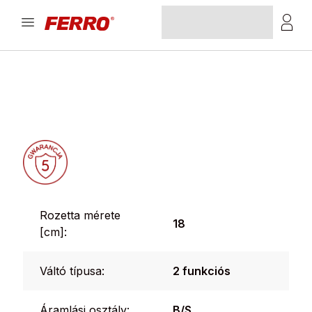
Rozetta mérete
18
[cm]:
Váltó típusa:
2 funkciós
Áramlási osztály:
B/S