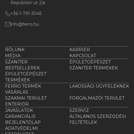
Repülőtéri út 2/a
+36-1-791-3045
info@ferro.hu
RÓLUNK
KARRIER
MÉDIA
KAPCSOLAT
SZANITER
ÉPÜLETGÉPÉSZET
BESTSELLEREK
SZANITER TERMÉKEK
ÉPÜLETGÉPÉSZET
TERMÉKEK
FERRO TERMÉK
LAKOSSÁGI ÜGYFELEKNEK
VÁSÁRLÁS
SZAKMAI TERÜLET
FORGALMAZÓI TERÜLET
ENTERIŐR
JAVASLATOK
SZERVIZ
GARANCIÁLIS
ÁLTALÁNOS SZERZŐDÉSI
BEJELENTŐLAP
FELTÉTELEK
ADATVÉDELMI