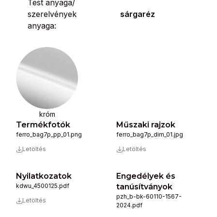
Test anyaga/
szerelvények
sárgaréz
anyaga:
króm
Termékfotók
Műszaki rajzok
ferro_bag7p_pp_01.png
ferro_bag7p_dim_01.jpg
Letöltés
Letöltés
Nyilatkozatok
Engedélyek és
kdwu_4500125.pdf
tanúsítványok
pzh_b-bk-60110-1567-
Letöltés
2024.pdf