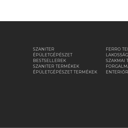
SZANITER
FERRO TE
ÉPÜLETGÉPÉSZET
LAKOSSÁG
BESTSELLEREK
SZAKMAI 
SZANITER TERMÉKEK
FORGALMA
ÉPÜLETGÉPÉSZET TERMÉKEK
ENTERIŐ