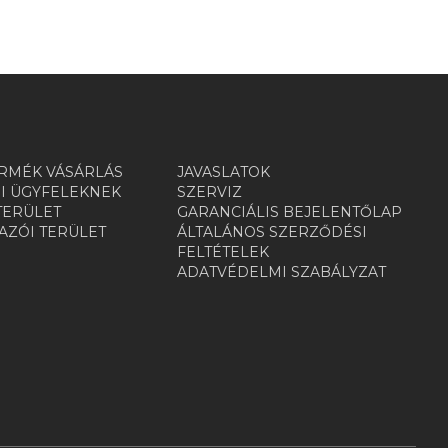
RMÉK VÁSÁRLÁS
JAVASLATOK
I ÜGYFELEKNEK
SZERVIZ
TERÜLET
GARANCIÁLIS BEJELENTŐLAP
ZÓI TERÜLET
ÁLTALÁNOS SZERZŐDÉSI
R
FELTÉTELEK
ADATVÉDELMI SZABÁLYZAT