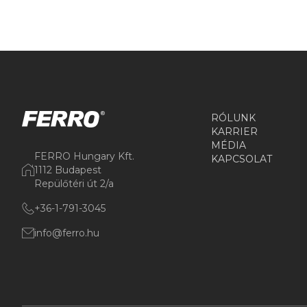
RÓLUNK
KARRIER
MÉDIA
FERRO Hungary Kft.
KAPCSOLAT
1112 Budapest
Repülőtéri út 2/a
+36-1-791-3045
info@ferro.hu