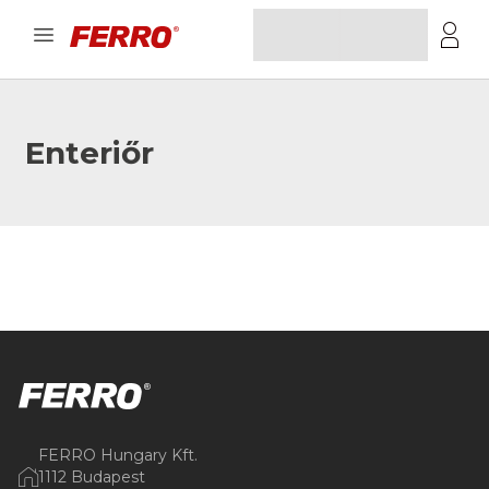
Enteriőr
FERRO Hungary Kft.
1112 Budapest