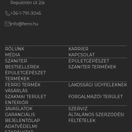
Repülőtéri út 2/a
+36-1-791-3045
info@ferro.hu
RÓLUNK
KARRIER
MÉDIA
KAPCSOLAT
SZANITER
ÉPÜLETGÉPÉSZET
BESTSELLEREK
SZANITER TERMÉKEK
ÉPÜLETGÉPÉSZET
TERMÉKEK
FERRO TERMÉK
LAKOSSÁGI ÜGYFELEKNEK
VÁSÁRLÁS
SZAKMAI TERÜLET
FORGALMAZÓI TERÜLET
ENTERIŐR
JAVASLATOK
SZERVIZ
GARANCIÁLIS
ÁLTALÁNOS SZERZŐDÉSI
BEJELENTŐLAP
FELTÉTELEK
ADATVÉDELMI