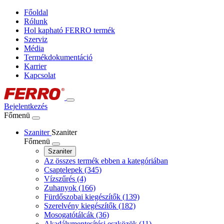
Főoldal
Rólunk
Hol kapható FERRO termék
Szerviz
Média
Termékdokumentáció
Karrier
Kapcsolat
Bejelentkezés
Főmenü
Szaniter
Szaniter
Főmenü
Szaniter
Az összes termék ebben a kategóriában
Csaptelepek
(345)
Vízszűrés
(4)
Zuhanyok
(166)
Fürdőszobai kiegészítők
(139)
Szerelvény kiegészítők
(182)
Mosogatótálcák
(36)
Akadálymentesítési eszközök
(11)