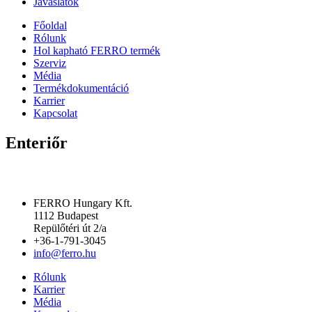
Javaslatok
Főoldal
Rólunk
Hol kapható FERRO termék
Szerviz
Média
Termékdokumentáció
Karrier
Kapcsolat
Enteriőr
FERRO Hungary Kft.
1112 Budapest
Repülőtéri út 2/a
+36-1-791-3045
info@ferro.hu
Rólunk
Karrier
Média