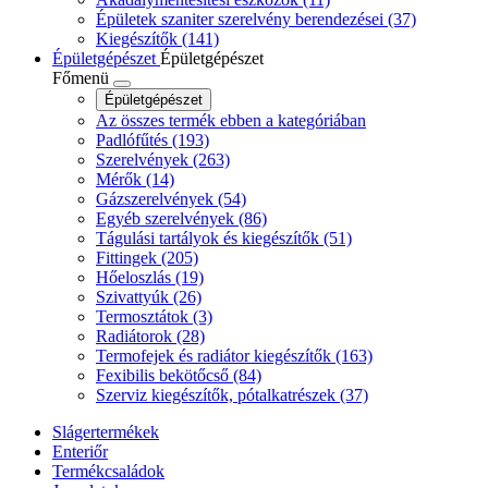
Épületek szaniter szerelvény berendezései
(37)
Kiegészítők
(141)
Épületgépészet
Épületgépészet
Főmenü
Épületgépészet
Az összes termék ebben a kategóriában
Padlófűtés
(193)
Szerelvények
(263)
Mérők
(14)
Gázszerelvények
(54)
Egyéb szerelvények
(86)
Tágulási tartályok és kiegészítők
(51)
Fittingek
(205)
Hőeloszlás
(19)
Szivattyúk
(26)
Termosztátok
(3)
Radiátorok
(28)
Termofejek és radiátor kiegészítők
(163)
Fexibilis bekötőcső
(84)
Szerviz kiegészítők, pótalkatrészek
(37)
Slágertermékek
Enteriőr
Termékcsaládok