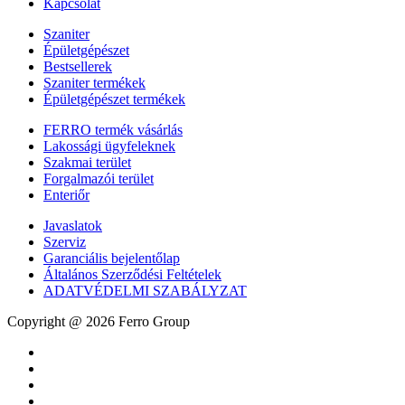
Kapcsolat
Szaniter
Épületgépészet
Bestsellerek
Szaniter termékek
Épületgépészet termékek
FERRO termék vásárlás
Lakossági ügyfeleknek
Szakmai terület
Forgalmazói terület
Enteriőr
Javaslatok
Szerviz
Garanciális bejelentőlap
Általános Szerződési Feltételek
ADATVÉDELMI SZABÁLYZAT
Copyright @ 2026 Ferro Group