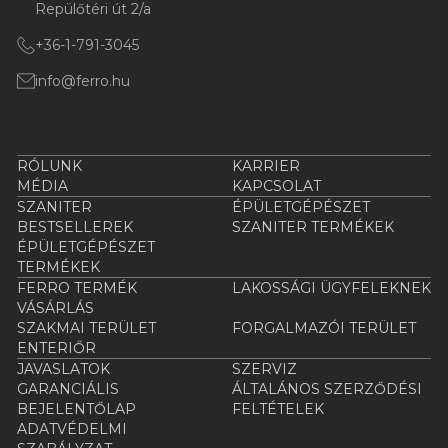
Repülőtéri út 2/a
+36-1-791-3045
info@ferro.hu
RÓLUNK
KARRIER
MÉDIA
KAPCSOLAT
SZANITER
ÉPÜLETGÉPÉSZET
BESTSELLEREK
SZANITER TERMÉKEK
ÉPÜLETGÉPÉSZET
TERMÉKEK
FERRO TERMÉK
LAKOSSÁGI ÜGYFELEKNEK
VÁSÁRLÁS
SZAKMAI TERÜLET
FORGALMAZÓI TERÜLET
ENTERIŐR
JAVASLATOK
SZERVIZ
GARANCIÁLIS
ÁLTALÁNOS SZERZŐDÉSI
BEJELENTŐLAP
FELTÉTELEK
ADATVÉDELMI