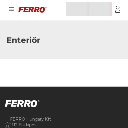
Enteriőr
FERRO Hungary Kft.
1112 Budapest