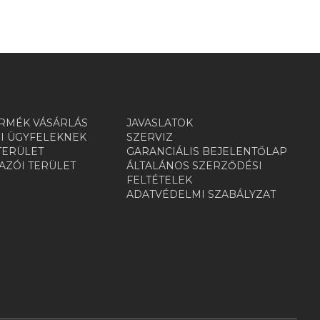
RMÉK VÁSÁRLÁS
JAVASLATOK
I ÜGYFELEKNEK
SZERVIZ
TERÜLET
GARANCIÁLIS BEJELENTŐLAP
ZÓI TERÜLET
ÁLTALÁNOS SZERZŐDÉSI
R
FELTÉTELEK
ADATVÉDELMI SZABÁLYZAT