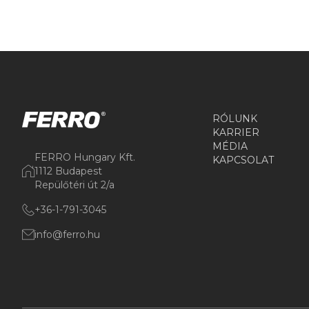
RÓLUNK
KARRIER
MÉDIA
FERRO Hungary Kft.
KAPCSOLAT
1112 Budapest
Repülőtéri út 2/a
+36-1-791-3045
info@ferro.hu