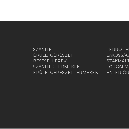
SZANITER
FERRO TE
ÉPÜLETGÉPÉSZET
LAKOSSÁG
BESTSELLEREK
SZAKMAI 
SZANITER TERMÉKEK
FORGALMA
ÉPÜLETGÉPÉSZET TERMÉKEK
ENTERIŐ