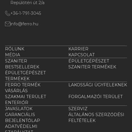
Repülőtéri út 2/a
+36-1-791-3045
info@ferro.hu
RÓLUNK
KARRIER
MÉDIA
KAPCSOLAT
SZANITER
ÉPÜLETGÉPÉSZET
BESTSELLEREK
SZANITER TERMÉKEK
ÉPÜLETGÉPÉSZET
TERMÉKEK
FERRO TERMÉK
LAKOSSÁGI ÜGYFELEKNEK
VÁSÁRLÁS
SZAKMAI TERÜLET
FORGALMAZÓI TERÜLET
ENTERIŐR
JAVASLATOK
SZERVIZ
GARANCIÁLIS
ÁLTALÁNOS SZERZŐDÉSI
BEJELENTŐLAP
FELTÉTELEK
ADATVÉDELMI