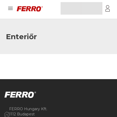
Enteriőr
FERRO Hungary Kft.
1112 Budapest