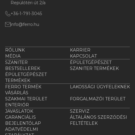
Repülőtéri út 2/a
+36-1-791-3045
info@ferro.hu
RÓLUNK
KARRIER
MÉDIA
KAPCSOLAT
SZANITER
ÉPÜLETGÉPÉSZET
BESTSELLEREK
SZANITER TERMÉKEK
ÉPÜLETGÉPÉSZET
TERMÉKEK
FERRO TERMÉK
LAKOSSÁGI ÜGYFELEKNEK
VÁSÁRLÁS
SZAKMAI TERÜLET
FORGALMAZÓI TERÜLET
ENTERIŐR
JAVASLATOK
SZERVIZ
GARANCIÁLIS
ÁLTALÁNOS SZERZŐDÉSI
BEJELENTŐLAP
FELTÉTELEK
ADATVÉDELMI