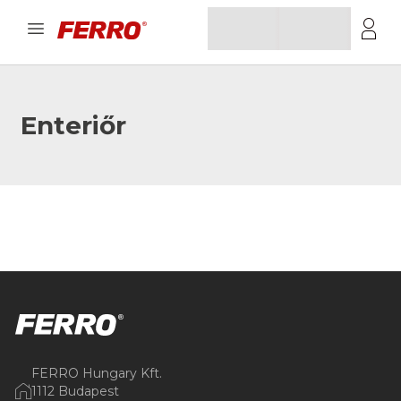
Enteriőr
FERRO Hungary Kft.
1112 Budapest