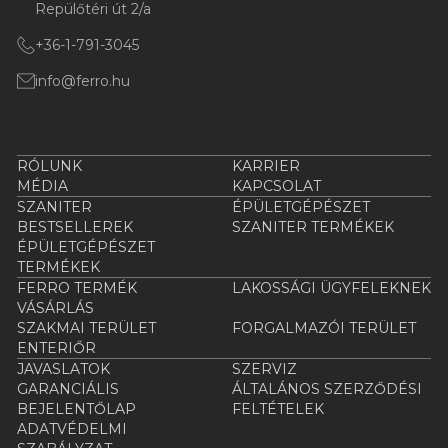
Repülőtéri út 2/a
+36-1-791-3045
info@ferro.hu
RÓLUNK
KARRIER
MÉDIA
KAPCSOLAT
SZANITER
ÉPÜLETGÉPÉSZET
BESTSELLEREK
SZANITER TERMÉKEK
ÉPÜLETGÉPÉSZET
TERMÉKEK
FERRO TERMÉK
LAKOSSÁGI ÜGYFELEKNEK
VÁSÁRLÁS
SZAKMAI TERÜLET
FORGALMAZÓI TERÜLET
ENTERIŐR
JAVASLATOK
SZERVIZ
GARANCIÁLIS
ÁLTALÁNOS SZERZŐDÉSI
BEJELENTŐLAP
FELTÉTELEK
ADATVÉDELMI