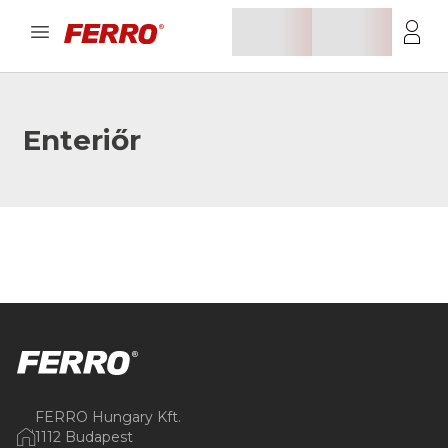
Enteriőr
FERRO Hungary Kft.
1112 Budapest