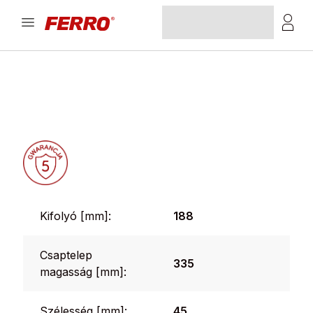
Kifolyó [mm]:
188
Csaptelep
335
magasság [mm]:
Szélesség [mm]:
45