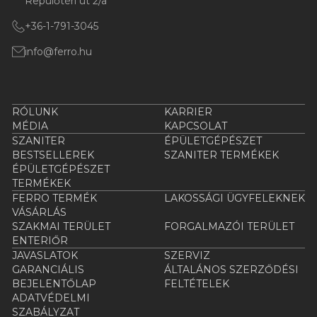
Repülőtéri út 2/a
+36-1-791-3045
info@ferro.hu
RÓLUNK
KARRIER
MÉDIA
KAPCSOLAT
SZANITER
ÉPÜLETGÉPÉSZET
BESTSELLEREK
SZANITER TERMÉKEK
ÉPÜLETGÉPÉSZET
TERMÉKEK
FERRO TERMÉK
LAKOSSÁGI ÜGYFELEKNEK
VÁSÁRLÁS
SZAKMAI TERÜLET
FORGALMAZÓI TERÜLET
ENTERIŐR
JAVASLATOK
SZERVIZ
GARANCIÁLIS
ÁLTALÁNOS SZERZŐDÉSI
BEJELENTŐLAP
FELTÉTELEK
ADATVÉDELMI
SZABÁLYZAT