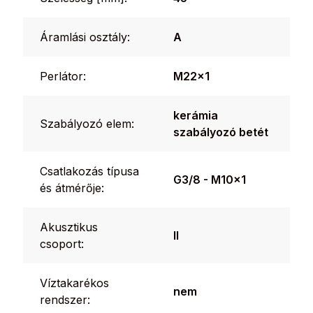
Áramlási osztály:
A
Perlátor:
M22x1
kerámia
Szabályozó elem:
szabályozó betét
Csatlakozás típusa
G3/8 - M10x1
és átmérője:
Akusztikus
II
csoport:
Víztakarékos
nem
rendszer: