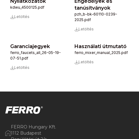
Nyilatkozatok
Engedélyek és
kdwu_4500125.pdf
tanúsítványok
pzh_b-bk-60110-0239-
Letöltés
2025.pdf
Letöltés
Garanciajegyek
Használati útmutató
ferro_faucets_all_26-05-19-
ferro_mixer_manual_2025.pdf
07-51.pdf
Letöltés
Letöltés
FERRO Hungary Kft.
1112 Budapest