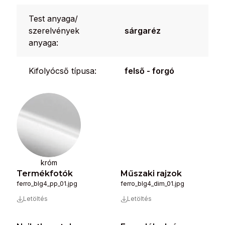
Test anyaga/
szerelvények
sárgaréz
anyaga:
Kifolyócső típusa:
felső - forgó
króm
Termékfotók
Műszaki rajzok
ferro_blg4_pp_01.jpg
ferro_blg4_dim_01.jpg
Letöltés
Letöltés