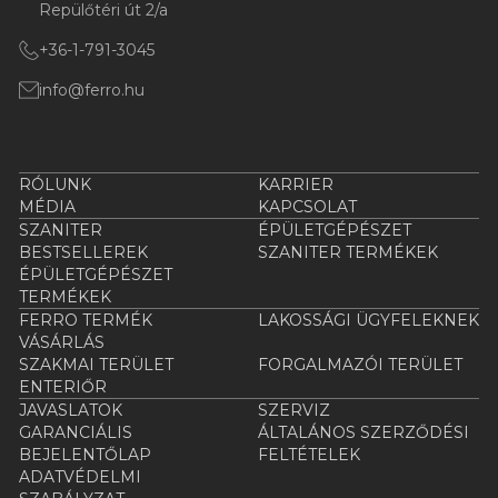
Repülőtéri út 2/a
+36-1-791-3045
info@ferro.hu
RÓLUNK
KARRIER
MÉDIA
KAPCSOLAT
SZANITER
ÉPÜLETGÉPÉSZET
BESTSELLEREK
SZANITER TERMÉKEK
ÉPÜLETGÉPÉSZET
TERMÉKEK
FERRO TERMÉK
LAKOSSÁGI ÜGYFELEKNEK
VÁSÁRLÁS
SZAKMAI TERÜLET
FORGALMAZÓI TERÜLET
ENTERIŐR
JAVASLATOK
SZERVIZ
GARANCIÁLIS
ÁLTALÁNOS SZERZŐDÉSI
BEJELENTŐLAP
FELTÉTELEK
ADATVÉDELMI