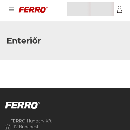
Enteriőr
FERRO Hungary Kft.
1112 Budapest