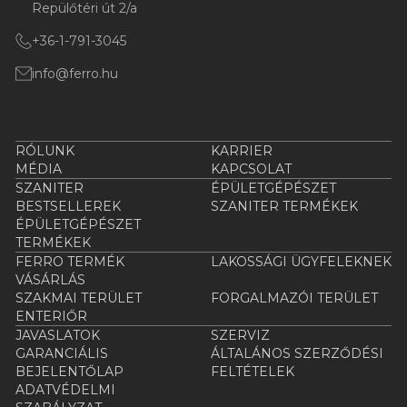
Repülőtéri út 2/a
+36-1-791-3045
info@ferro.hu
RÓLUNK
KARRIER
MÉDIA
KAPCSOLAT
SZANITER
ÉPÜLETGÉPÉSZET
BESTSELLEREK
SZANITER TERMÉKEK
ÉPÜLETGÉPÉSZET
TERMÉKEK
FERRO TERMÉK
LAKOSSÁGI ÜGYFELEKNEK
VÁSÁRLÁS
SZAKMAI TERÜLET
FORGALMAZÓI TERÜLET
ENTERIŐR
JAVASLATOK
SZERVIZ
GARANCIÁLIS
ÁLTALÁNOS SZERZŐDÉSI
BEJELENTŐLAP
FELTÉTELEK
ADATVÉDELMI