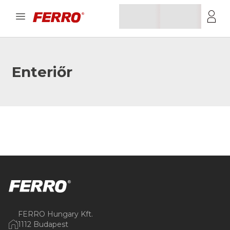
Enteriőr
FERRO Hungary Kft.
1112 Budapest