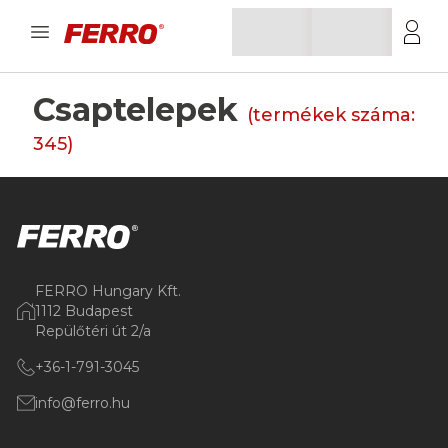
Csaptelepek
(termékek száma:
345
)
FERRO Hungary Kft.
1112 Budapest
Repülőtéri út 2/a
+36-1-791-3045
info@ferro.hu