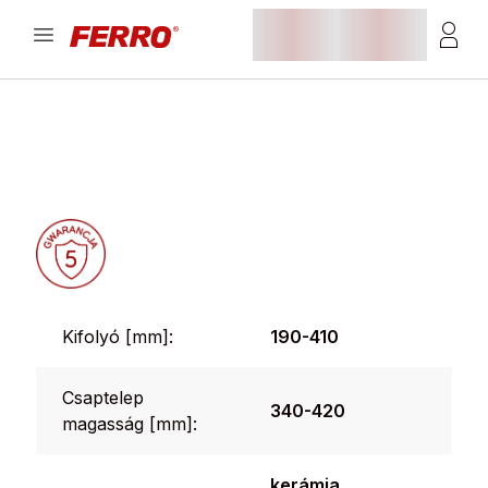
Kifolyó [mm]:
190-410
Csaptelep
340-420
magasság [mm]:
kerámia