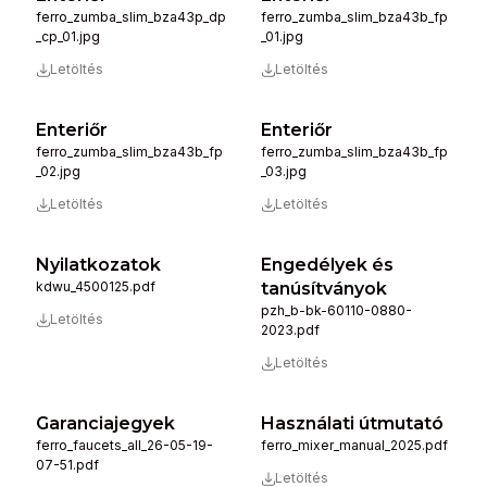
ferro_zumba_slim_bza43p_dp
ferro_zumba_slim_bza43b_fp
_cp_01.jpg
_01.jpg
Letöltés
Letöltés
Enteriőr
Enteriőr
ferro_zumba_slim_bza43b_fp
ferro_zumba_slim_bza43b_fp
_02.jpg
_03.jpg
Letöltés
Letöltés
Nyilatkozatok
Engedélyek és
kdwu_4500125.pdf
tanúsítványok
pzh_b-bk-60110-0880-
Letöltés
2023.pdf
Letöltés
Garanciajegyek
Használati útmutató
ferro_faucets_all_26-05-19-
ferro_mixer_manual_2025.pdf
07-51.pdf
Letöltés