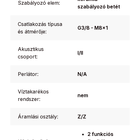
Szabályozó elem:
szabályozó betét
Csatlakozás típusa
G3/8 - M8x1
és átmérője:
Akusztikus
I/II
csoport:
Perlátor:
N/A
Víztakarékos
nem
rendszer:
Áramlási osztály:
Z/Z
2 funkciós