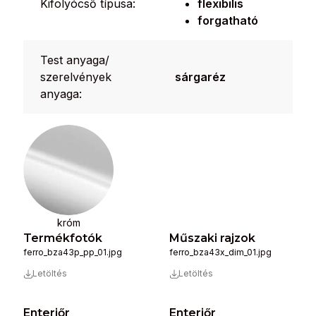
Kifolyócső típusa:
flexibilis
forgatható
Test anyaga/
szerelvények
sárgaréz
anyaga:
króm
Termékfotók
Műszaki rajzok
ferro_bza43p_pp_01.jpg
ferro_bza43x_dim_01.jpg
Letöltés
Letöltés
Enteriőr
Enteriőr