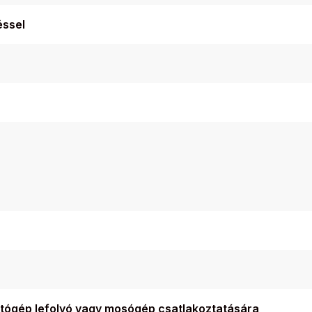
éssel
tógép lefolyó vagy mosógép csatlakoztatására