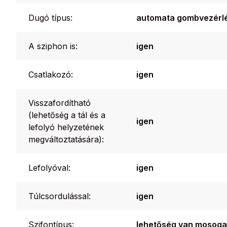
Dugó típus:
automata gombvezérl
A sziphon is:
igen
Csatlakozó:
igen
Visszafordítható
(lehetőség a tál és a
igen
lefolyó helyzetének
megváltoztatására):
Lefolyóval:
igen
Túlcsordulással:
igen
Szifontípus:
lehetőség van mosoga