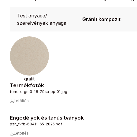
Test anyaga/
Gránit kompozit
szerelvények anyaga:
grafit
Termékfotók
ferro_drgm3_48_79sa_pp_01.jpg
Letöltés
Engedélyek és tanúsítványok
pzh_f-fb-60411-65-2025.pdf
Letöltés