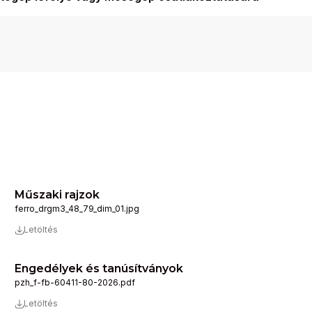
Műszaki rajzok
ferro_drgm3_48_79_dim_01.jpg
Letöltés
Engedélyek és tanúsítványok
pzh_f-fb-60411-80-2026.pdf
Letöltés