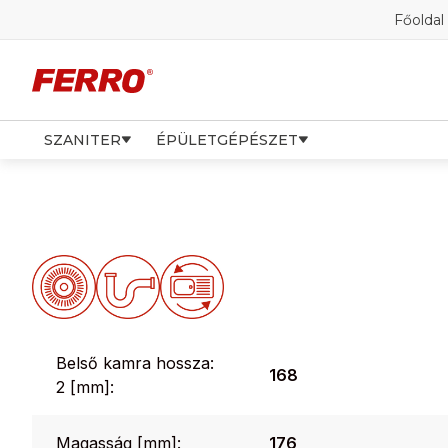
Főoldal
SZANITER
ÉPÜLETGÉPÉSZET
Belső kamra hossza:
168
2 [mm]:
Magasság [mm]:
176