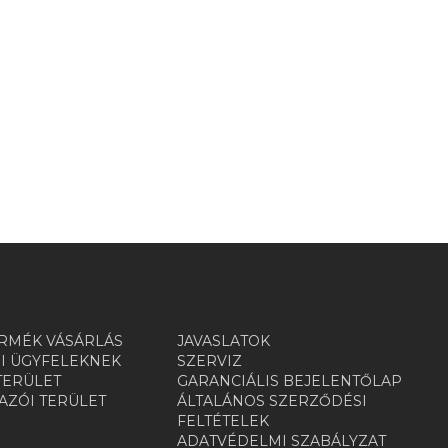
RMÉK VÁSÁRLÁS
JAVASLATOK
I ÜGYFELEKNEK
SZERVIZ
TERÜLET
GARANCIÁLIS BEJELENTŐLAP
ZÓI TERÜLET
ÁLTALÁNOS SZERZŐDÉSI
R
FELTÉTELEK
ADATVÉDELMI SZABÁLYZAT