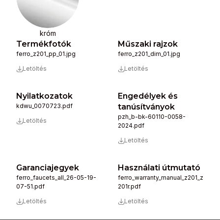
króm
Termékfotók
Műszaki rajzok
ferro_z201_pp_01.jpg
ferro_z201_dim_01.jpg
Letöltés
Letöltés
Nyilatkozatok
Engedélyek és
kdwu_0070723.pdf
tanúsítványok
pzh_b-bk-60110-0058-
Letöltés
2024.pdf
Letöltés
Garanciajegyek
Használati útmutató
ferro_faucets_all_26-05-19-
ferro_warranty_manual_z201_z
07-51.pdf
201r.pdf
Letöltés
Letöltés