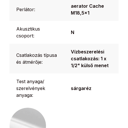
aerator Cache
Perlátor:
M18,5x1
Akusztikus
N
csoport:
Vízbeszerelési
Csatlakozás típusa
csatlakozás: 1 x
és átmérője:
1/2" külső menet
Test anyaga/
szerelvények
sárgaréz
anyaga: