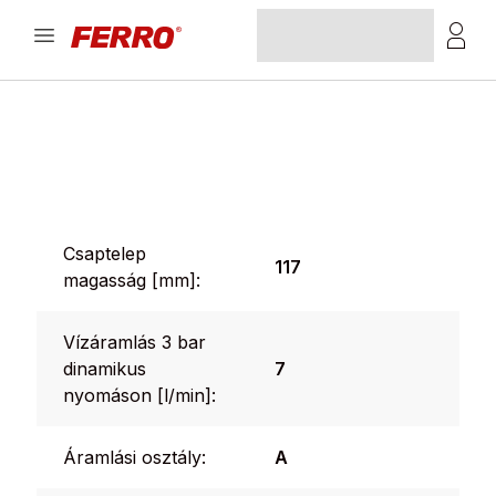
Csaptelep
117
magasság [mm]:
Vízáramlás 3 bar
dinamikus
7
nyomáson [l/min]:
Áramlási osztály:
A